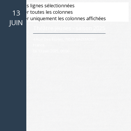
Exporter les lignes sélectionnées
13
Exporter toutes les colonnes
Exporter uniquement les colonnes affichées
Leaflet
JUIN
Théâtre jeunes - saison 2025
+
−
4 Rue Des Écoles, 78580 BAZEMONT,
France
Le 13 juin 2025, 00:00