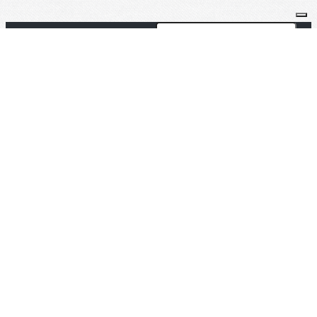
Je m'abonne à la newsletter
OK
Plan du site
Licences
Mentions légales
CGUV
Paramétrer vos cookies
Se connecter
Propulsé par AssoConnect, le logiciel des
associations de Loisirs
Vos choix en matière de confidentialité
Notification lors de la collecte