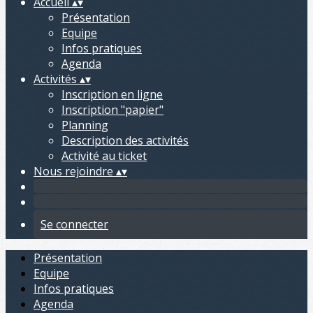
Accueil
▴
▾
Présentation
Equipe
Infos pratiques
Agenda
Activités
▴
▾
Inscription en ligne
Inscription "papier"
Planning
Description des activités
Activité au ticket
Nous rejoindre
▴
▾
Se connecter
Présentation
Equipe
Infos pratiques
Agenda