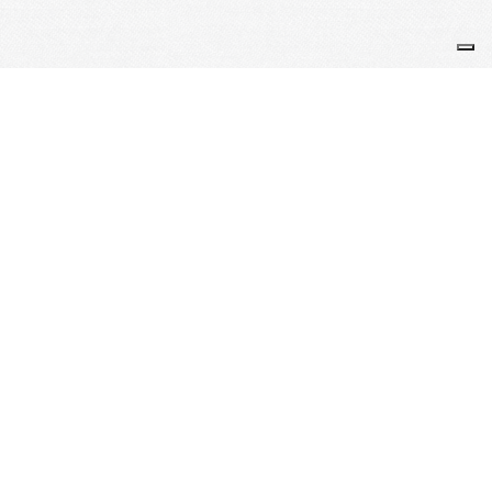
Je m'abonne à la newsletter
OK
Plan du site
Licences
Mentions légales
CGUV
Paramétrer vos cookies
Se connecter
Propulsé par AssoConnect, le logiciel des
associations de Loisirs
Vos choix en matière de confidentialité