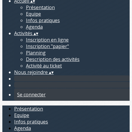
Accueil
▴
▾
Présentation
Equipe
Infos pratiques
Agenda
Activités
▴
▾
Inscription en ligne
Inscription "papier"
Planning
Description des activités
Activité au ticket
Nous rejoindre
▴
▾
Se connecter
Présentation
Equipe
Infos pratiques
Agenda